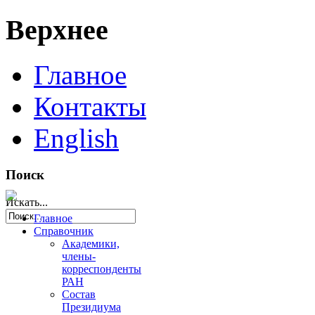
Верхнее
Главное
Контакты
English
Поиск
Искать...
Главное
Справочник
Академики,
члены-
корреспонденты
РАН
Состав
Президиума