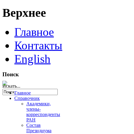
Верхнее
Главное
Контакты
English
Поиск
Искать...
Главное
Справочник
Академики,
члены-
корреспонденты
РАН
Состав
Президиума