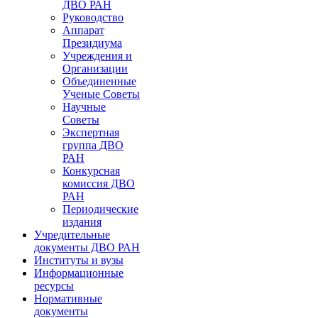
ДВО РАН
Руководство
Аппарат
Президиума
Учреждения и
Организации
Объединенные
Ученые Советы
Научные
Советы
Экспертная
группа ДВО
РАН
Конкурсная
комиссия ДВО
РАН
Периодические
издания
Учредительные
документы ДВО РАН
Институты и вузы
Информационные
ресурсы
Нормативные
документы