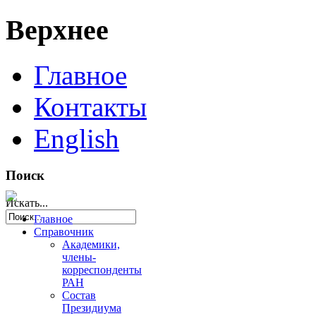
Верхнее
Главное
Контакты
English
Поиск
Искать...
Главное
Справочник
Академики,
члены-
корреспонденты
РАН
Состав
Президиума