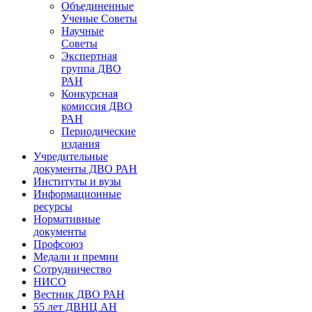
Объединенные
Ученые Советы
Научные
Советы
Экспертная
группа ДВО
РАН
Конкурсная
комиссия ДВО
РАН
Периодические
издания
Учредительные
документы ДВО РАН
Институты и вузы
Информационные
ресурсы
Нормативные
документы
Профсоюз
Медали и премии
Сотрудничество
НИСО
Вестник ДВО РАН
55 лет ДВНЦ АН