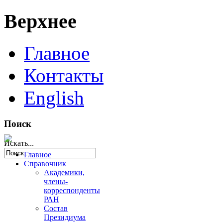
Верхнее
Главное
Контакты
English
Поиск
Искать...
Главное
Справочник
Академики,
члены-
корреспонденты
РАН
Состав
Президиума