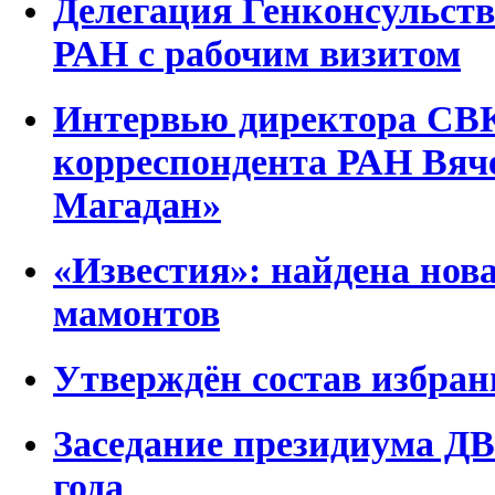
Делегация Генконсульст
РАН с рабочим визитом
Интервью директора СВ
корреспондента РАН Вяч
Магадан»
«Известия»: найдена но
мамонтов
Утверждён состав избра
Заседание президиума ДВ
года