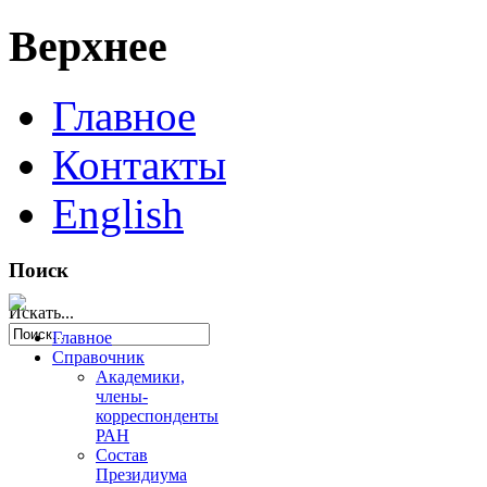
Верхнее
Главное
Контакты
English
Поиск
Искать...
Главное
Справочник
Академики,
члены-
корреспонденты
РАН
Состав
Президиума