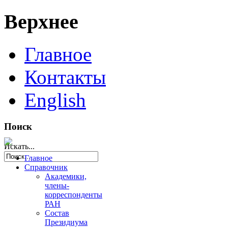
Верхнее
Главное
Контакты
English
Поиск
Искать...
Главное
Справочник
Академики,
члены-
корреспонденты
РАН
Состав
Президиума