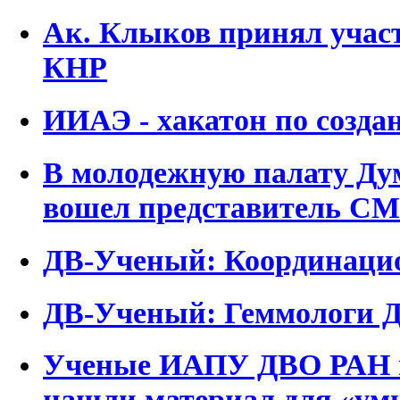
Ак. Клыков принял участ
КНР
ИИАЭ - хакатон по созда
В молодежную палату Ду
вошел представитель С
ДВ-Ученый: Координацио
ДВ-Ученый: Геммологи
Ученые ИАПУ ДВО РАН в
нашли материал для «ум