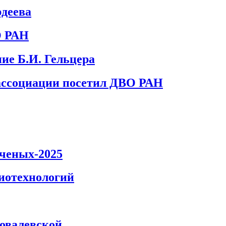
рдеева
О РАН
ние Б.И. Гельцера
ассоциации посетил ДВО РАН
ченых-2025
иотехнологий
Ковалевской