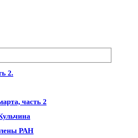
ь 2.
марта, часть 2
 Кульчина
члены РАН