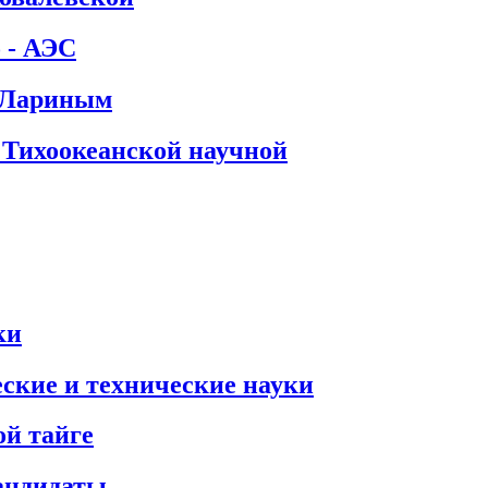
 - АЭС
. Лариным
 Тихоокеанской научной
ки
ские и технические науки
ой тайге
кандидаты