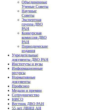
Объединенные
Ученые Советы
Научные
Советы
Экспертная
группа ДВО
РАН
Конкурсная
комиссия ДВО
РАН
Периодические
издания
Учредительные
документы ДВО РАН
Институты и вузы
Информационные
ресурсы
Нормативные
документы
Профсоюз
Медали и премии
Сотрудничество
НИСО
Вестник ДВО РАН
55 лет ДВНЦ АН