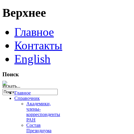
Верхнее
Главное
Контакты
English
Поиск
Искать...
Главное
Справочник
Академики,
члены-
корреспонденты
РАН
Состав
Президиума