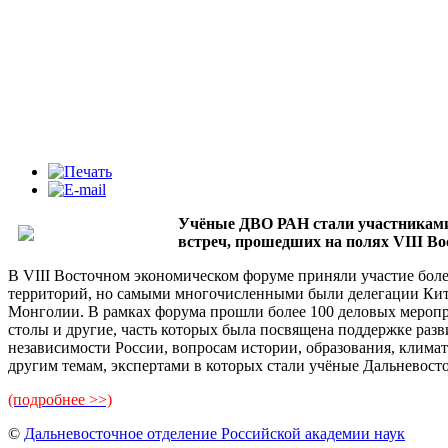
Учёные ДВО РАН стали участниками 
встреч, прошедших на полях VIII В
В VIII Восточном экономическом форуме приняли участие более
территорий, но самыми многочисленными были делегации Кит
Монголии. В рамках форума прошли более 100 деловых меропри
столы и другие, часть которых была посвящена поддержке ра
независимости России, вопросам истории, образования, клима
другим темам, экспертами в которых стали учёные Дальневост
(подробнее >>)
©
Дальневосточное отделение Российской академии наук