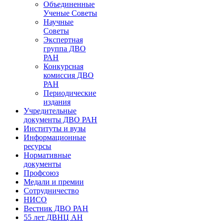
Объединенные
Ученые Советы
Научные
Советы
Экспертная
группа ДВО
РАН
Конкурсная
комиссия ДВО
РАН
Периодические
издания
Учредительные
документы ДВО РАН
Институты и вузы
Информационные
ресурсы
Нормативные
документы
Профсоюз
Медали и премии
Сотрудничество
НИСО
Вестник ДВО РАН
55 лет ДВНЦ АН