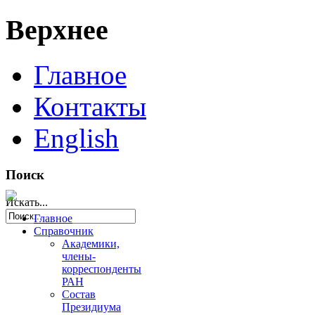
Верхнее
Главное
Контакты
English
Поиск
Искать...
Главное
Справочник
Академики,
члены-
корреспонденты
РАН
Состав
Президиума