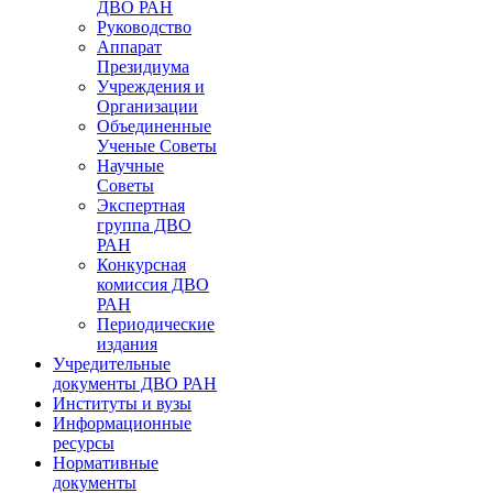
ДВО РАН
Руководство
Аппарат
Президиума
Учреждения и
Организации
Объединенные
Ученые Советы
Научные
Советы
Экспертная
группа ДВО
РАН
Конкурсная
комиссия ДВО
РАН
Периодические
издания
Учредительные
документы ДВО РАН
Институты и вузы
Информационные
ресурсы
Нормативные
документы