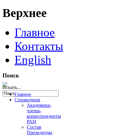
Верхнее
Главное
Контакты
English
Поиск
Искать...
Главное
Справочник
Академики,
члены-
корреспонденты
РАН
Состав
Президиума