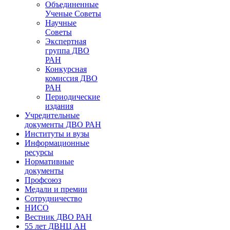
Объединенные
Ученые Советы
Научные
Советы
Экспертная
группа ДВО
РАН
Конкурсная
комиссия ДВО
РАН
Периодические
издания
Учредительные
документы ДВО РАН
Институты и вузы
Информационные
ресурсы
Нормативные
документы
Профсоюз
Медали и премии
Сотрудничество
НИСО
Вестник ДВО РАН
55 лет ДВНЦ АН