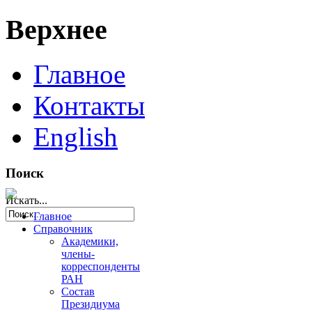
Верхнее
Главное
Контакты
English
Поиск
Искать...
Главное
Справочник
Академики,
члены-
корреспонденты
РАН
Состав
Президиума