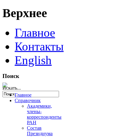
Верхнее
Главное
Контакты
English
Поиск
Искать...
Главное
Справочник
Академики,
члены-
корреспонденты
РАН
Состав
Президиума