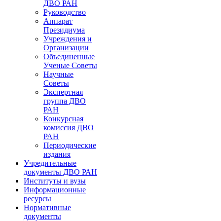
ДВО РАН
Руководство
Аппарат
Президиума
Учреждения и
Организации
Объединенные
Ученые Советы
Научные
Советы
Экспертная
группа ДВО
РАН
Конкурсная
комиссия ДВО
РАН
Периодические
издания
Учредительные
документы ДВО РАН
Институты и вузы
Информационные
ресурсы
Нормативные
документы