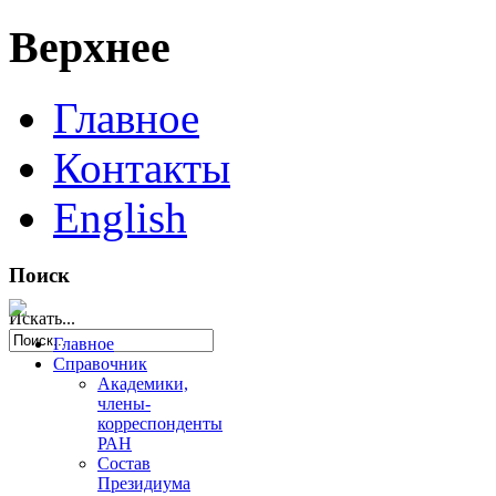
Верхнее
Главное
Контакты
English
Поиск
Искать...
Главное
Справочник
Академики,
члены-
корреспонденты
РАН
Состав
Президиума