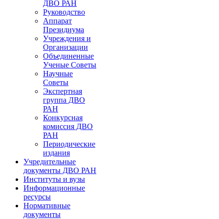
ДВО РАН
Руководство
Аппарат
Президиума
Учреждения и
Организации
Объединенные
Ученые Советы
Научные
Советы
Экспертная
группа ДВО
РАН
Конкурсная
комиссия ДВО
РАН
Периодические
издания
Учредительные
документы ДВО РАН
Институты и вузы
Информационные
ресурсы
Нормативные
документы