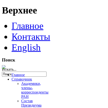
Верхнее
Главное
Контакты
English
Поиск
Искать...
Главное
Справочник
Академики,
члены-
корреспонденты
РАН
Состав
Президиума