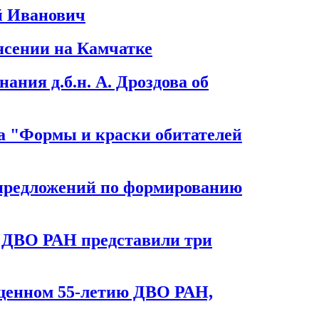
й Иванович
ясении на Камчатке
ния д.б.н. А. Дроздова об
 "Формы и краски обитателей
р предложений по формированию
я ДВО РАН представили три
щенном 55-летию ДВО РАН,