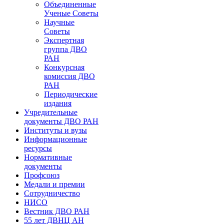
Объединенные
Ученые Советы
Научные
Советы
Экспертная
группа ДВО
РАН
Конкурсная
комиссия ДВО
РАН
Периодические
издания
Учредительные
документы ДВО РАН
Институты и вузы
Информационные
ресурсы
Нормативные
документы
Профсоюз
Медали и премии
Сотрудничество
НИСО
Вестник ДВО РАН
55 лет ДВНЦ АН