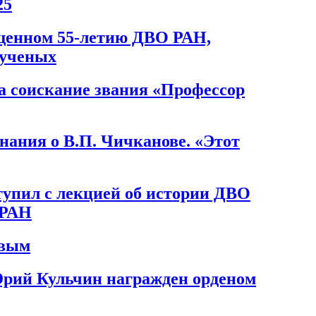
25
щенном 55-летию ДВО РАН,
 ученых
на соискание звания «Профессор
ания о В.П. Чичканове. «Этот
упил с лекцией об истории ДВО
 РАН
овым
рий Кульчин награжден орденом