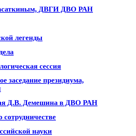
Касаткиным, ДВГИ ДВО РАН
ской легенды
дела
логическая сессия
е заседание президиума,
и
рая Д.В. Демешина в ДВО РАН
 сотрудничестве
ссийской науки