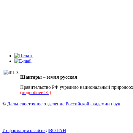
Шантары – земля русская
Правительство РФ учредило национальный природоох
(подробнее >>)
©
Дальневосточное отделение Российской академии наук
Информация о сайте ДВО РАН