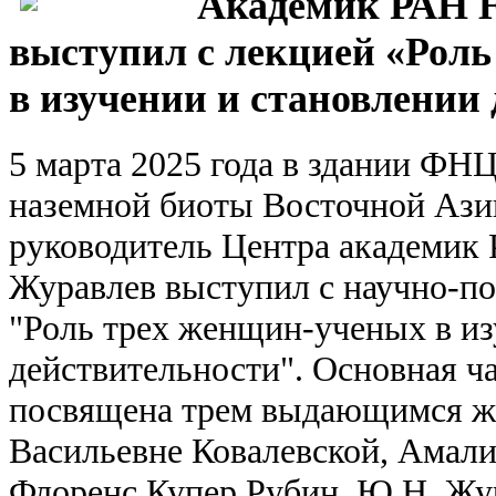
Академик РАН 
выступил с лекцией «Рол
в изучении и становлении
5 марта 2025 года в здании ФН
наземной биоты Восточной Аз
руководитель Центра академик
Журавлев выступил с научно-по
"Роль трех женщин-ученых в из
действительности". Основная ч
посвящена трем выдающимся 
Васильевне Ковалевской, Амал
Флоренс Купер Рубин. Ю.Н. Жур