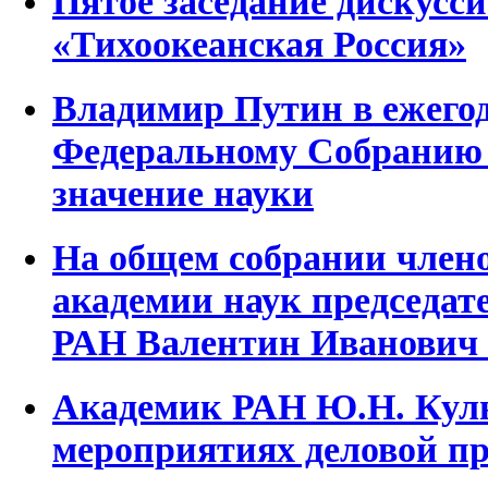
Пятое заседание дискусс
«Тихоокеанская Россия»
Владимир Путин в ежего
Федеральному Собранию
значение науки
На общем собрании член
академии наук председа
РАН Валентин Иванович 
Академик РАН Ю.Н. Куль
мероприятиях деловой п