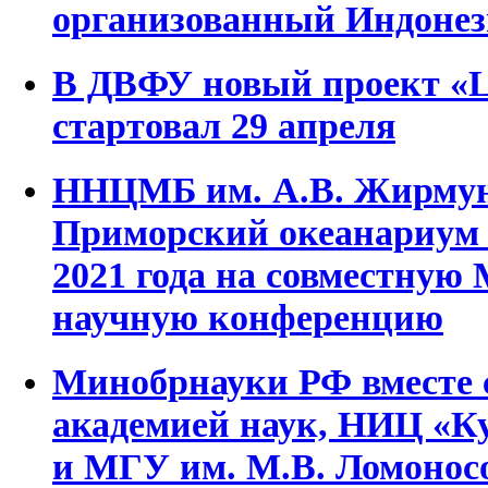
организованный Индонез
В ДВФУ новый проект «L
стартовал 29 апреля
ННЦМБ им. А.В. Жирмун
Приморский океанариум 
2021 года на совместну
научную конференцию
Минобрнауки РФ вместе 
академией наук, НИЦ «К
и МГУ им. М.В. Ломонос