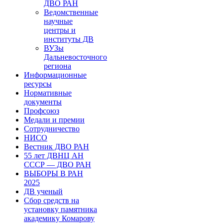
ДВО РАН
Ведомственные
научные
центры и
институты ДВ
ВУЗы
Дальневосточного
региона
Информационные
ресурсы
Нормативные
документы
Профсоюз
Медали и премии
Сотрудничество
НИСО
Вестник ДВО РАН
55 лет ДВНЦ АН
СССР — ДВО РАН
ВЫБОРЫ В РАН
2025
ДВ ученый
Сбор средств на
установку памятника
академику Комарову