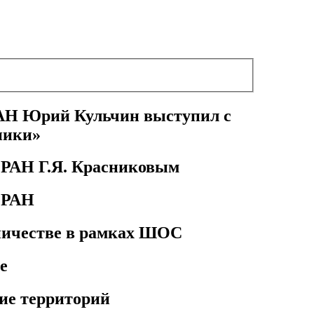
АН Юрий Кульчин выступил с
ники»
 РАН Г.Я. Красниковым
 РАН
ничестве в рамках ШОС
е
ие территорий