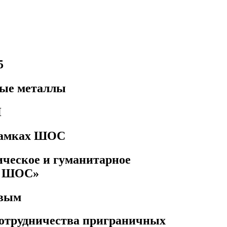
5
ные металлы
Н
 рамках ШОС
ическое и гуманитарное
х ШОС»
овым
сотрудничества приграничных