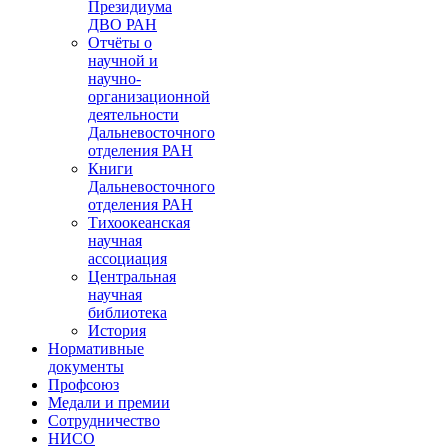
Президиума
ДВО РАН
Отчёты о
научной и
научно-
организационной
деятельности
Дальневосточного
отделения РАН
Книги
Дальневосточного
отделения РАН
Тихоокеанская
научная
ассоциация
Центральная
научная
библиотека
История
Нормативные
документы
Профсоюз
Медали и премии
Сотрудничество
НИСО