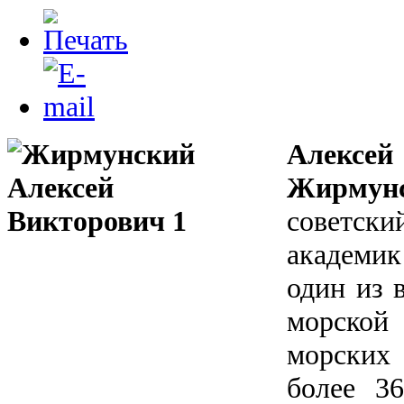
Алек
Жирмун
советск
академи
один из 
морской
морских
более 3